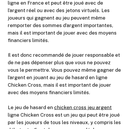
ligne en France et peut être joué avec de
l’argent réel ou avec des jetons virtuels. Les
joueurs qui gagnent au jeu peuvent même
remporter des sommes d’argent importantes,
mais il est important de jouer avec des moyens
financiers limités.
Il est donc recommandé de jouer responsable et
de ne pas dépenser plus que vous ne pouvez
vous le permettre. Vous pouvez même gagner de
l’argent en jouant au jeu de hasard en ligne
Chicken Cross, mais il est important de jouer
avec des moyens financiers limités.
Le jeu de hasard en
chicken cross jeu argent
ligne Chicken Cross est un jeu qui peut être joué
par les joueurs de tous les niveaux, y compris les