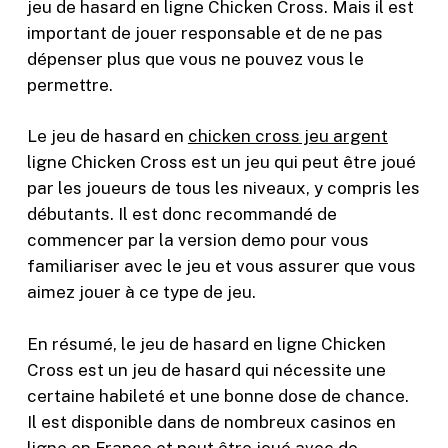
jeu de hasard en ligne Chicken Cross. Mais il est
important de jouer responsable et de ne pas
dépenser plus que vous ne pouvez vous le
permettre.
Le jeu de hasard en
chicken cross jeu argent
ligne Chicken Cross est un jeu qui peut être joué
par les joueurs de tous les niveaux, y compris les
débutants. Il est donc recommandé de
commencer par la version demo pour vous
familiariser avec le jeu et vous assurer que vous
aimez jouer à ce type de jeu.
En résumé, le jeu de hasard en ligne Chicken
Cross est un jeu de hasard qui nécessite une
certaine habileté et une bonne dose de chance.
Il est disponible dans de nombreux casinos en
ligne en France et peut être joué avec de