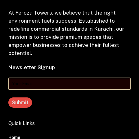
At Feroza Towers, we believe that the right
environment fuels success. Established to
redefine commercial standards in Karachi, our
mission is to provide premium spaces that
empower businesses to achieve their fullest
potential.
Newsletter Signup
Your
Email
Quick Links
Home