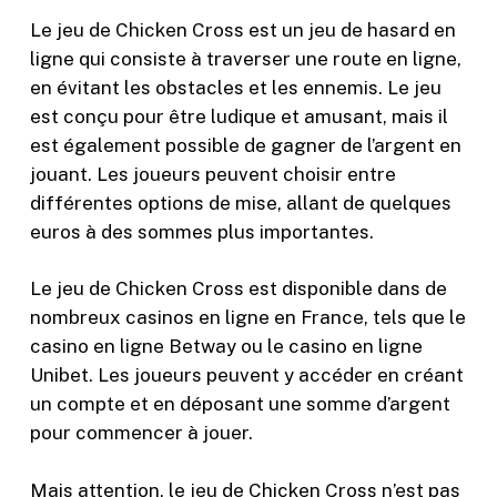
Le jeu de Chicken Cross est un jeu de hasard en
ligne qui consiste à traverser une route en ligne,
en évitant les obstacles et les ennemis. Le jeu
est conçu pour être ludique et amusant, mais il
est également possible de gagner de l’argent en
jouant. Les joueurs peuvent choisir entre
différentes options de mise, allant de quelques
euros à des sommes plus importantes.
Le jeu de Chicken Cross est disponible dans de
nombreux casinos en ligne en France, tels que le
casino en ligne Betway ou le casino en ligne
Unibet. Les joueurs peuvent y accéder en créant
un compte et en déposant une somme d’argent
pour commencer à jouer.
Mais attention, le jeu de Chicken Cross n’est pas