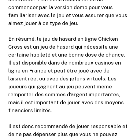
commencer par la version demo pour vous
familiariser avec le jeu et vous assurer que vous
aimez jouer à ce type de jeu.
En résumé, le jeu de hasard en ligne Chicken
Cross est un jeu de hasard qui nécessite une
certaine habileté et une bonne dose de chance.
Il est disponible dans de nombreux casinos en
ligne en France et peut être joué avec de
l’argent réel ou avec des jetons virtuels. Les
joueurs qui gagnent au jeu peuvent même
remporter des sommes d’argent importantes,
mais il est important de jouer avec des moyens
financiers limités.
Il est donc recommandé de jouer responsable et
de ne pas dépenser plus que vous ne pouvez