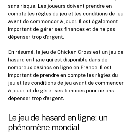
sans risque. Les joueurs doivent prendre en
compte les règles du jeu et les conditions de jeu
avant de commencer à jouer. Il est également
important de gérer ses finances et de ne pas
dépenser trop d’argent.
En résumé, le jeu de Chicken Cross est un jeu de
hasard en ligne qui est disponible dans de
nombreux casinos en ligne en France. Il est
important de prendre en compte les règles du
jeu et les conditions de jeu avant de commencer
à jouer, et de gérer ses finances pour ne pas
dépenser trop d’argent.
Le jeu de hasard en ligne: un
phénomène mondial