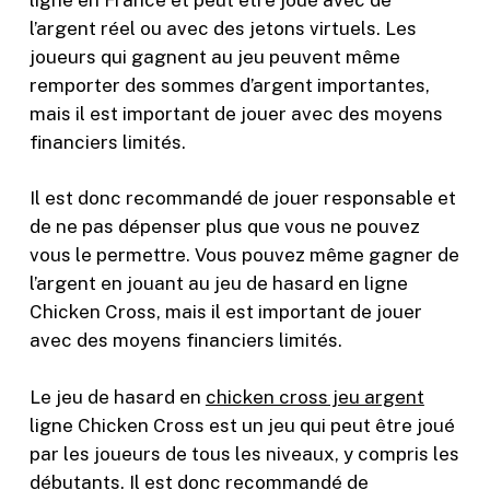
l’argent réel ou avec des jetons virtuels. Les
joueurs qui gagnent au jeu peuvent même
remporter des sommes d’argent importantes,
mais il est important de jouer avec des moyens
financiers limités.
Il est donc recommandé de jouer responsable et
de ne pas dépenser plus que vous ne pouvez
vous le permettre. Vous pouvez même gagner de
l’argent en jouant au jeu de hasard en ligne
Chicken Cross, mais il est important de jouer
avec des moyens financiers limités.
Le jeu de hasard en
chicken cross jeu argent
ligne Chicken Cross est un jeu qui peut être joué
par les joueurs de tous les niveaux, y compris les
débutants. Il est donc recommandé de