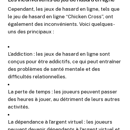
Cependant, les jeux de hasard en ligne, tels que
le jeu de hasard en ligne “Chicken Cross”, ont
également des inconvénients. Voici quelques-
uns des principaux :
L’addiction : les jeux de hasard en ligne sont
conçus pour être addictifs, ce qui peut entraîner
des problèmes de santé mentale et des
difficultés relationnelles.
La perte de temps : les joueurs peuvent passer
des heures à jouer, au détriment de leurs autres
activités.
La dépendance à l’argent virtuel : les joueurs
peuvent devenir dépendants à l’argent virtuel et