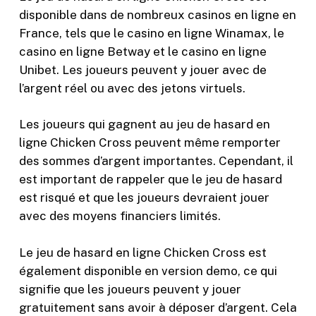
disponible dans de nombreux casinos en ligne en
France, tels que le casino en ligne Winamax, le
casino en ligne Betway et le casino en ligne
Unibet. Les joueurs peuvent y jouer avec de
l’argent réel ou avec des jetons virtuels.
Les joueurs qui gagnent au jeu de hasard en
ligne Chicken Cross peuvent même remporter
des sommes d’argent importantes. Cependant, il
est important de rappeler que le jeu de hasard
est risqué et que les joueurs devraient jouer
avec des moyens financiers limités.
Le jeu de hasard en ligne Chicken Cross est
également disponible en version demo, ce qui
signifie que les joueurs peuvent y jouer
gratuitement sans avoir à déposer d’argent. Cela