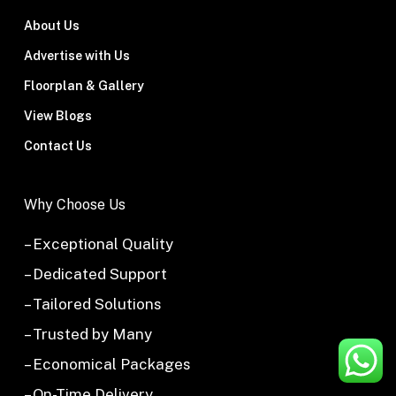
About Us
Advertise with Us
Floorplan & Gallery
View Blogs
Contact Us
Why Choose Us
– Exceptional Quality
– Dedicated Support
– Tailored Solutions
– Trusted by Many
– Economical Packages
– On-Time Delivery