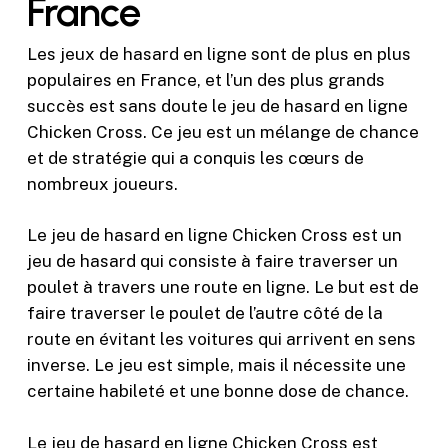
France
Les jeux de hasard en ligne sont de plus en plus
populaires en France, et l’un des plus grands
succès est sans doute le jeu de hasard en ligne
Chicken Cross. Ce jeu est un mélange de chance
et de stratégie qui a conquis les cœurs de
nombreux joueurs.
Le jeu de hasard en ligne Chicken Cross est un
jeu de hasard qui consiste à faire traverser un
poulet à travers une route en ligne. Le but est de
faire traverser le poulet de l’autre côté de la
route en évitant les voitures qui arrivent en sens
inverse. Le jeu est simple, mais il nécessite une
certaine habileté et une bonne dose de chance.
Le jeu de hasard en ligne Chicken Cross est