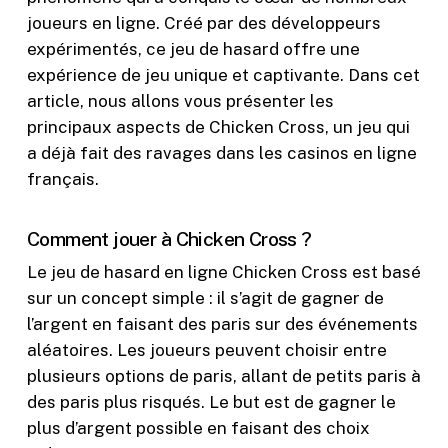
joueurs en ligne. Créé par des développeurs
expérimentés, ce jeu de hasard offre une
expérience de jeu unique et captivante. Dans cet
article, nous allons vous présenter les
principaux aspects de Chicken Cross, un jeu qui
a déjà fait des ravages dans les casinos en ligne
français.
Comment jouer à Chicken Cross ?
Le jeu de hasard en ligne Chicken Cross est basé
sur un concept simple : il s’agit de gagner de
l’argent en faisant des paris sur des événements
aléatoires. Les joueurs peuvent choisir entre
plusieurs options de paris, allant de petits paris à
des paris plus risqués. Le but est de gagner le
plus d’argent possible en faisant des choix