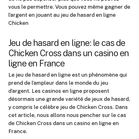
vous le permettre. Vous pouvez même gagner de
l’argent en jouant au jeu de hasard en ligne
Chicken
Jeu de hasard en ligne: le cas de
Chicken Cross dans un casino en
ligne en France
Le jeu de hasard en ligne est un phénomène qui
prend de l’ampleur dans le monde du jeu
d’argent. Les casinos en ligne proposent
désormais une grande variété de jeux de hasard,
y compris le célèbre jeu de Chicken Cross. Dans
cet article, nous allons nous pencher sur le cas
de Chicken Cross dans un casino en ligne en
France.