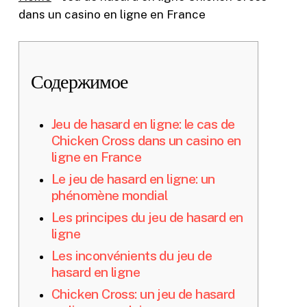
dans un casino en ligne en France
Содержимое
Jeu de hasard en ligne: le cas de
Chicken Cross dans un casino en
ligne en France
Le jeu de hasard en ligne: un
phénomène mondial
Les principes du jeu de hasard en
ligne
Les inconvénients du jeu de
hasard en ligne
Chicken Cross: un jeu de hasard