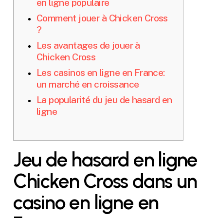
en ligne populaire
Comment jouer à Chicken Cross
?
Les avantages de jouer à
Chicken Cross
Les casinos en ligne en France:
un marché en croissance
La popularité du jeu de hasard en
ligne
Jeu de hasard en ligne
Chicken Cross dans un
casino en ligne en