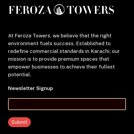
At Feroza Towers, we believe that the right
environment fuels success. Established to
redefine commercial standards in Karachi, our
mission is to provide premium spaces that
empower businesses to achieve their fullest
potential.
Newsletter Signup
Your
Email