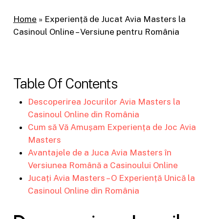
Home
»
Experiență de Jucat Avia Masters la
Casinoul Online – Versiune pentru România
Table Of Contents
Descoperirea Jocurilor Avia Masters la
Casinoul Online din România
Cum să Vă Amușam Experiența de Joc Avia
Masters
Avantajele de a Juca Avia Masters în
Versiunea Română a Casinoului Online
Jucați Avia Masters – O Experiență Unică la
Casinoul Online din România