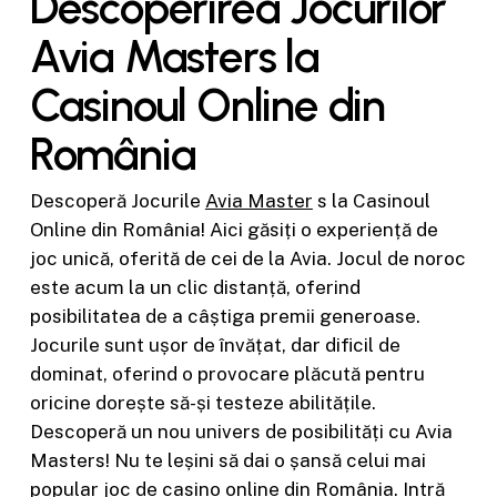
Descoperirea Jocurilor
Avia Masters la
Casinoul Online din
România
Descoperă Jocurile
Avia Master
s la Casinoul
Online din România! Aici găsiți o experiență de
joc unică, oferită de cei de la Avia. Jocul de noroc
este acum la un clic distanță, oferind
posibilitatea de a câștiga premii generoase.
Jocurile sunt ușor de învățat, dar dificil de
dominat, oferind o provocare plăcută pentru
oricine dorește să-și testeze abilitățile.
Descoperă un nou univers de posibilități cu Avia
Masters! Nu te leșini să dai o șansă celui mai
popular joc de casino online din România. Intră