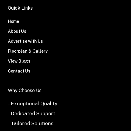
Quick Links
Home
About Us
Advertise with Us
Floorplan & Gallery
View Blogs
Contact Us
Why Choose Us
– Exceptional Quality
– Dedicated Support
– Tailored Solutions