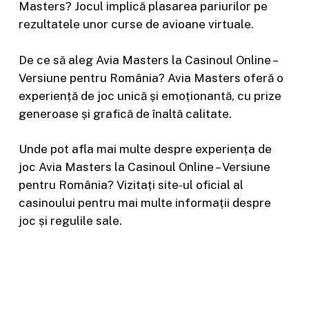
Masters? Jocul implică plasarea pariurilor pe
rezultatele unor curse de avioane virtuale.
De ce să aleg Avia Masters la Casinoul Online –
Versiune pentru România? Avia Masters oferă o
experiență de joc unică și emoționantă, cu prize
generoase și grafică de înaltă calitate.
Unde pot afla mai multe despre experiența de
joc Avia Masters la Casinoul Online – Versiune
pentru România? Vizitați site-ul oficial al
casinoului pentru mai multe informații despre
joc și regulile sale.