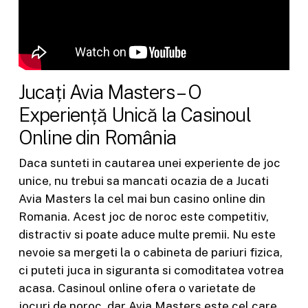
Jucați Avia Masters – O
Experiență Unică la Casinoul
Online din România
Daca sunteti in cautarea unei experiente de joc
unice, nu trebui sa mancati ocazia de a Jucati
Avia Masters la cel mai bun casino online din
Romania. Acest joc de noroc este competitiv,
distractiv si poate aduce multe premii. Nu este
nevoie sa mergeti la o cabineta de pariuri fizica,
ci puteti juca in siguranta si comoditatea votrea
acasa. Casinoul online ofera o varietate de
jocuri de noroc, dar Avia Masters este cel care