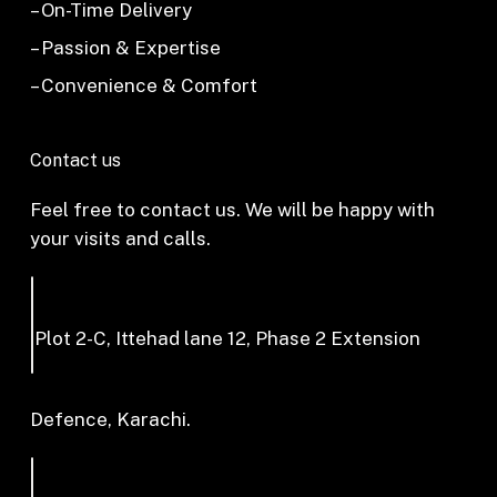
– On-Time Delivery
– Passion & Expertise
– Convenience & Comfort
Contact us
Feel free to contact us. We will be happy with
your visits and calls.
Plot 2-C, Ittehad lane 12, Phase 2 Extension
Defence, Karachi.