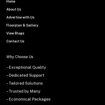
Home
About Us
Advertise with Us
Floorplan & Gallery
View Blogs
Contact Us
Why Choose Us
– Exceptional Quality
– Dedicated Support
– Tailored Solutions
– Trusted by Many
– Economical Packages