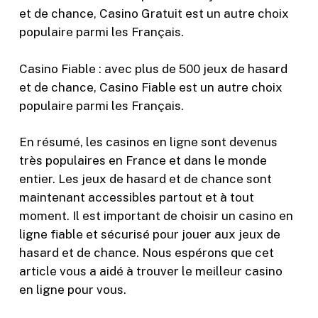
et de chance, Casino Gratuit est un autre choix
populaire parmi les Français.
Casino Fiable : avec plus de 500 jeux de hasard
et de chance, Casino Fiable est un autre choix
populaire parmi les Français.
En résumé, les casinos en ligne sont devenus
très populaires en France et dans le monde
entier. Les jeux de hasard et de chance sont
maintenant accessibles partout et à tout
moment. Il est important de choisir un casino en
ligne fiable et sécurisé pour jouer aux jeux de
hasard et de chance. Nous espérons que cet
article vous a aidé à trouver le meilleur casino
en ligne pour vous.