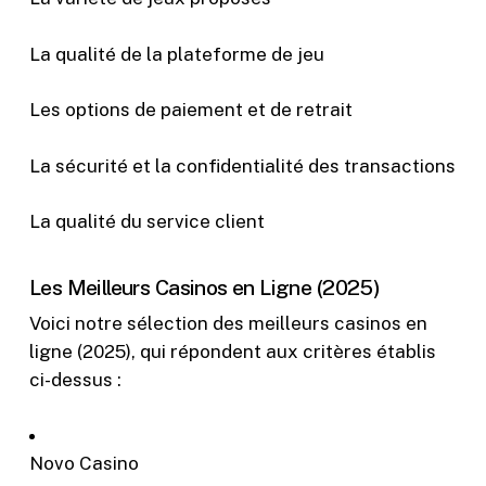
La qualité de la plateforme de jeu
Les options de paiement et de retrait
La sécurité et la confidentialité des transactions
La qualité du service client
Les Meilleurs Casinos en Ligne (2025)
Voici notre sélection des meilleurs casinos en
ligne (2025), qui répondent aux critères établis
ci-dessus :
Novo Casino