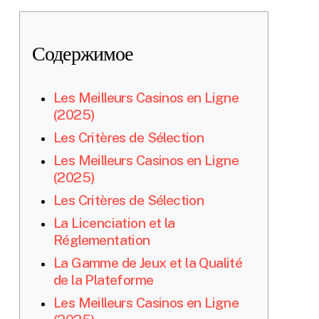
Содержимое
Les Meilleurs Casinos en Ligne
(2025)
Les Critères de Sélection
Les Meilleurs Casinos en Ligne
(2025)
Les Critères de Sélection
La Licenciation et la
Réglementation
La Gamme de Jeux et la Qualité
de la Plateforme
Les Meilleurs Casinos en Ligne