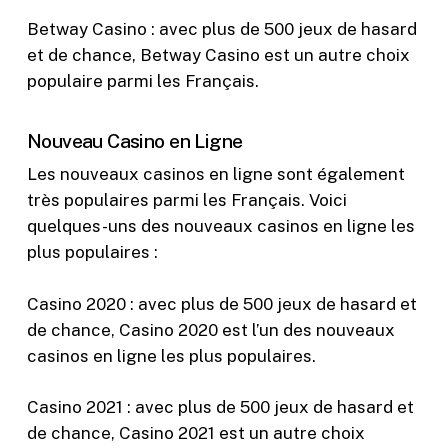
Betway Casino : avec plus de 500 jeux de hasard
et de chance, Betway Casino est un autre choix
populaire parmi les Français.
Nouveau Casino en Ligne
Les nouveaux casinos en ligne sont également
très populaires parmi les Français. Voici
quelques-uns des nouveaux casinos en ligne les
plus populaires :
Casino 2020 : avec plus de 500 jeux de hasard et
de chance, Casino 2020 est l’un des nouveaux
casinos en ligne les plus populaires.
Casino 2021 : avec plus de 500 jeux de hasard et
de chance, Casino 2021 est un autre choix