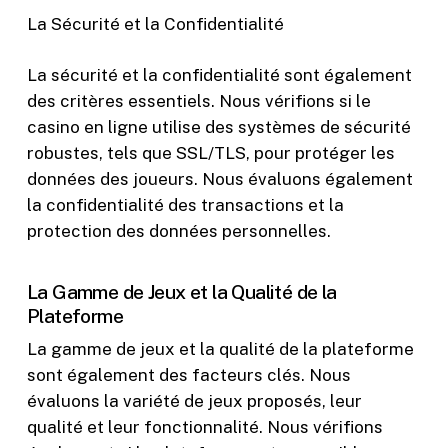
La Sécurité et la Confidentialité
La sécurité et la confidentialité sont également
des critères essentiels. Nous vérifions si le
casino en ligne utilise des systèmes de sécurité
robustes, tels que SSL/TLS, pour protéger les
données des joueurs. Nous évaluons également
la confidentialité des transactions et la
protection des données personnelles.
La Gamme de Jeux et la Qualité de la
Plateforme
La gamme de jeux et la qualité de la plateforme
sont également des facteurs clés. Nous
évaluons la variété de jeux proposés, leur
qualité et leur fonctionnalité. Nous vérifions