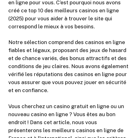
en ligne pour vous. C’est pourquoi nous avons
créé ce top 10 des meilleurs casinos en ligne
(2025) pour vous aider à trouver le site qui
correspond le mieux à vos besoins.
Notre sélection comprend des casinos en ligne
fiables et légaux, proposant des jeux de hasard
et de chance variés, des bonus attractifs et des
conditions de jeu claires. Nous avons également
vérifié les réputations des casinos en ligne pour
vous assurer que vous pouvez jouer en sécurité
et en confiance.
Vous cherchez un casino gratuit en ligne ou un
nouveau casino en ligne ? Vous êtes au bon
endroit ! Dans cet article, nous vous
présenterons les meilleurs casinos en ligne de