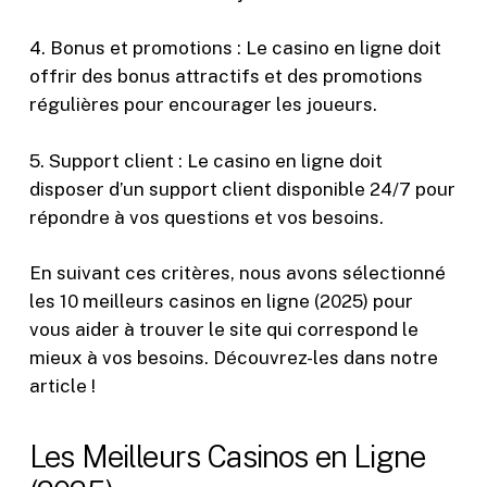
4. Bonus et promotions : Le casino en ligne doit
offrir des bonus attractifs et des promotions
régulières pour encourager les joueurs.
5. Support client : Le casino en ligne doit
disposer d’un support client disponible 24/7 pour
répondre à vos questions et vos besoins.
En suivant ces critères, nous avons sélectionné
les 10 meilleurs casinos en ligne (2025) pour
vous aider à trouver le site qui correspond le
mieux à vos besoins. Découvrez-les dans notre
article !
Les Meilleurs Casinos en Ligne