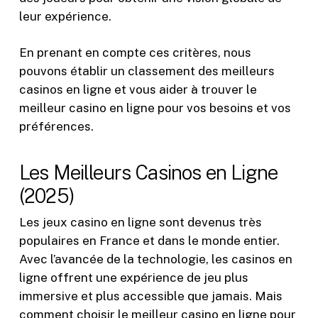
leur expérience.
En prenant en compte ces critères, nous
pouvons établir un classement des meilleurs
casinos en ligne et vous aider à trouver le
meilleur casino en ligne pour vos besoins et vos
préférences.
Les Meilleurs Casinos en Ligne
(2025)
Les jeux casino en ligne sont devenus très
populaires en France et dans le monde entier.
Avec l’avancée de la technologie, les casinos en
ligne offrent une expérience de jeu plus
immersive et plus accessible que jamais. Mais
comment choisir le meilleur casino en ligne pour