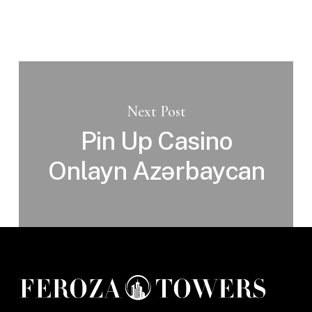
Next Post
Pin Up Casino
Onlayn Azərbaycan