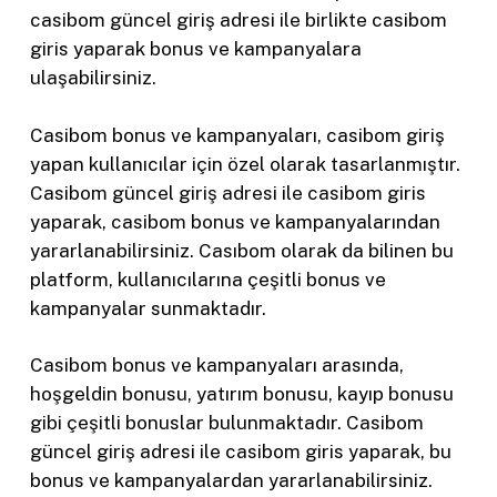
casibom güncel giriş adresi ile birlikte casibom
giris yaparak bonus ve kampanyalara
ulaşabilirsiniz.
Casibom bonus ve kampanyaları, casibom giriş
yapan kullanıcılar için özel olarak tasarlanmıştır.
Casibom güncel giriş adresi ile casibom giris
yaparak, casibom bonus ve kampanyalarından
yararlanabilirsiniz. Casıbom olarak da bilinen bu
platform, kullanıcılarına çeşitli bonus ve
kampanyalar sunmaktadır.
Casibom bonus ve kampanyaları arasında,
hoşgeldin bonusu, yatırım bonusu, kayıp bonusu
gibi çeşitli bonuslar bulunmaktadır. Casibom
güncel giriş adresi ile casibom giris yaparak, bu
bonus ve kampanyalardan yararlanabilirsiniz.