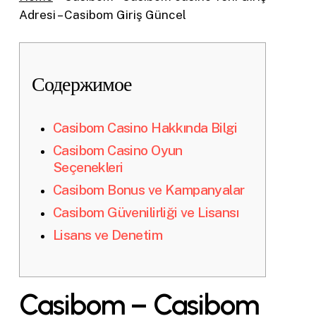
Adresi – Casibom Giriş Güncel
Содержимое
Casibom Casino Hakkında Bilgi
Casibom Casino Oyun
Seçenekleri
Casibom Bonus ve Kampanyalar
Casibom Güvenilirliği ve Lisansı
Lisans ve Denetim
Casibom – Casibom