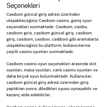
Seçenekleri
Casibom güncel giriş adresi üzerinden
ulaşabileceğiniz Casibom casino, geniş oyun
seçenekleri sunmaktadır. Casibom, casibo,
casibom giris, casibom güncel giriş, casibom
giriş, casıbom, casibon, cadibom gibi aramalarla
ulaşabileceğiniz bu platform, kullanıcılarına
çeşitli casino oyunları sunmaktadır.
Casibom casino oyun seçenekleri arasında slot
oyunları, masa oyunları, canlı casino oyunları ve
daha birçok oyun bulunmaktadır. Kullanıcılar,
casibom güncel giriş adresi üzerinden giriş
yaptıktan sonra, diledikleri oyunu oynayabilir ve
kazanç elde edebilirler.