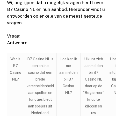
Wij begrijpen dat u mogelijk vragen heeft over
B7 Casino NL en hun aanbod. Hieronder vindt u
antwoorden op enkele van de meest gestelde
vragen.
Vraag
Antwoord
Wat is
B7 Casino NL is
Hoe kan ik
U kunt zich
Hoe
B7
een online
me
aanmelden
Casino
casino dat een
aanmelden
bij B7
inl
NL?
brede
bij B7
Casino NL
bi
verscheidenheid
Casino
door op de
Ca
aan spellen en
NL?
“Registreer”
N
functies biedt
knop te
aan spelers uit
klikken en
Nederland.
uw