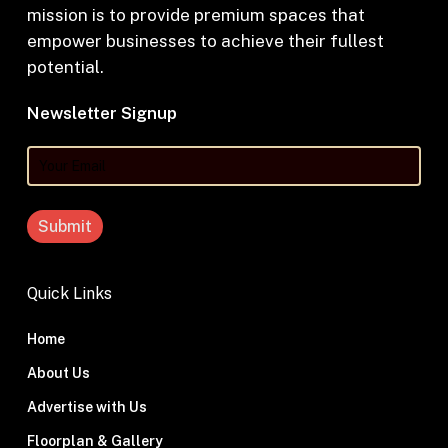
mission is to provide premium spaces that
empower businesses to achieve their fullest
potential.
Newsletter Signup
Your
Email
Quick Links
Home
About Us
Advertise with Us
Floorplan & Gallery