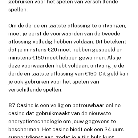
gebruiken voor het spelen van verschillende
spellen.
Om de derde en laatste aflossing te ontvangen,
moet je eerst de voorwaarden van de tweede
aflossing volledig hebben voldaan. Dit betekent
dat je minstens €20 moet hebben gespeeld en
minstens €150 moet hebben gewonnen. Als je
deze voorwaarden hebt voldaan, ontvang je de
derde en laatste aflossing van €150. Dit geld kan
je ook gebruiken voor het spelen van
verschillende spellen.
B7 Casino is een veilig en betrouwbaar online
casino dat gebruikmaakt van de nieuwste
encryptietechnologie om jouw gegevens te
beschermen. Het casino biedt ook een 24-uurs
supportdienst aan, zodat je altijd hulp kunt