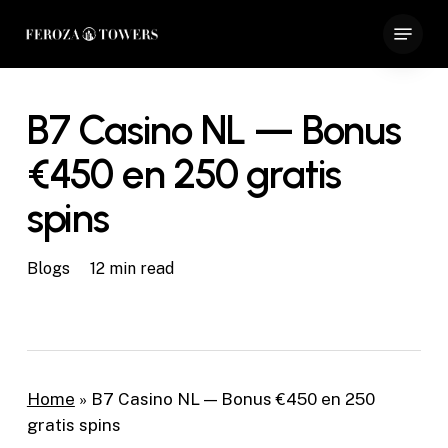
Skip
Menu
to
Close
main
Menu
content
B7 Casino NL — Bonus
€450 en 250 gratis
spins
Blogs
12 min read
Home
»
B7 Casino NL — Bonus €450 en 250
gratis spins