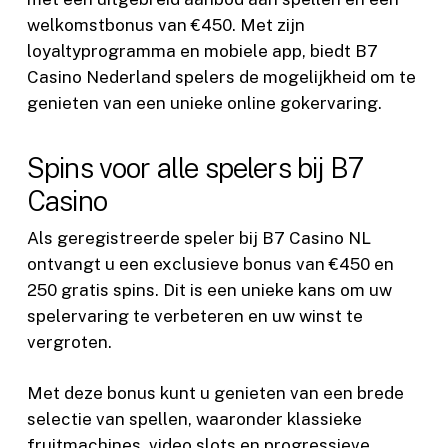
welkomstbonus van €450. Met zijn
loyaltyprogramma en mobiele app, biedt B7
Casino Nederland spelers de mogelijkheid om te
genieten van een unieke online gokervaring.
Spins voor alle spelers bij B7
Casino
Als geregistreerde speler bij B7 Casino NL
ontvangt u een exclusieve bonus van €450 en
250 gratis spins. Dit is een unieke kans om uw
spelervaring te verbeteren en uw winst te
vergroten.
Met deze bonus kunt u genieten van een brede
selectie van spellen, waaronder klassieke
fruitmachines, video slots en progressieve