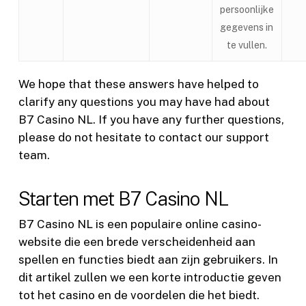
persoonlijke
gegevens in
te vullen.
We hope that these answers have helped to
clarify any questions you may have had about
B7 Casino NL. If you have any further questions,
please do not hesitate to contact our support
team.
Starten met B7 Casino NL
B7 Casino NL is een populaire online casino-
website die een brede verscheidenheid aan
spellen en functies biedt aan zijn gebruikers. In
dit artikel zullen we een korte introductie geven
tot het casino en de voordelen die het biedt.