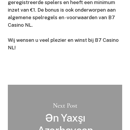
geregistreerde spelers en heeft een minimum
inzet van €1. De bonus is ook onderworpen aan
algemene spelregels en -voorwaarden van B7
Casino NL.
Wij wensen u veel plezier en winst bij B7 Casino
NL!
Next Post
Ən Yaxşı