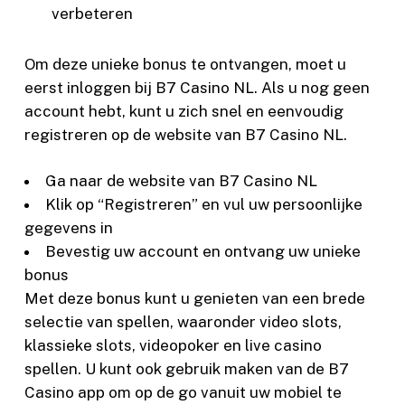
verbeteren
Om deze unieke bonus te ontvangen, moet u
eerst inloggen bij B7 Casino NL. Als u nog geen
account hebt, kunt u zich snel en eenvoudig
registreren op de website van B7 Casino NL.
Ga naar de website van B7 Casino NL
Klik op “Registreren” en vul uw persoonlijke
gegevens in
Bevestig uw account en ontvang uw unieke
bonus
Met deze bonus kunt u genieten van een brede
selectie van spellen, waaronder video slots,
klassieke slots, videopoker en live casino
spellen. U kunt ook gebruik maken van de B7
Casino app om op de go vanuit uw mobiel te