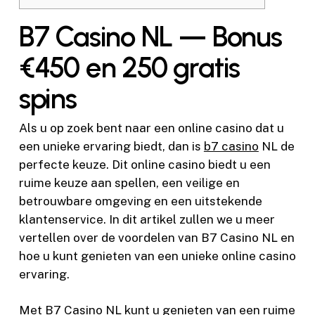
B7 Casino NL — Bonus
€450 en 250 gratis
spins
Als u op zoek bent naar een online casino dat u
een unieke ervaring biedt, dan is
b7 casino
NL de
perfecte keuze. Dit online casino biedt u een
ruime keuze aan spellen, een veilige en
betrouwbare omgeving en een uitstekende
klantenservice. In dit artikel zullen we u meer
vertellen over de voordelen van B7 Casino NL en
hoe u kunt genieten van een unieke online casino
ervaring.
Met B7 Casino NL kunt u genieten van een ruime