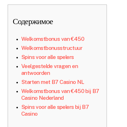
Содержимое
Welkomstbonus van €450
Welkomstbonusstructuur
Spins voor alle spelers
Veelgestelde vragen en
antwoorden
Starten met B7 Casino NL
Welkomstbonus van €450 bij B7
Casino Nederland
Spins voor alle spelers bij B7
Casino