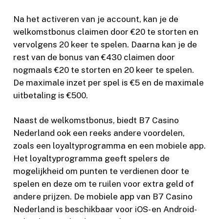
Na het activeren van je account, kan je de
welkomstbonus claimen door €20 te storten en
vervolgens 20 keer te spelen. Daarna kan je de
rest van de bonus van €430 claimen door
nogmaals €20 te storten en 20 keer te spelen.
De maximale inzet per spel is €5 en de maximale
uitbetaling is €500.
Naast de welkomstbonus, biedt B7 Casino
Nederland ook een reeks andere voordelen,
zoals een loyaltyprogramma en een mobiele app.
Het loyaltyprogramma geeft spelers de
mogelijkheid om punten te verdienen door te
spelen en deze om te ruilen voor extra geld of
andere prijzen. De mobiele app van B7 Casino
Nederland is beschikbaar voor iOS- en Android-